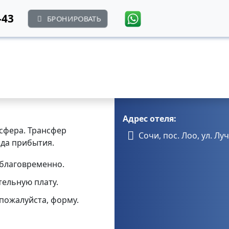
-43
БРОНИРОВАТЬ
Адрес отеля:
сфера. Трансфер
Сочи, пос. Лоо
,
ул. Лу
ода прибытия.
аблаговременно.
тельную плату.
пожалуйста, форму.