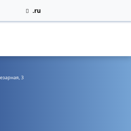
.ru
чезарная, 3