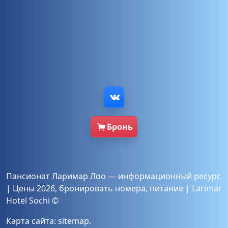
Бронь
Пансионат Ларимар Лоо — информационный ресурс
|
Цены 2026
,
бронировать
номера
,
питание
|
Larimar
Hotel Sochi ©
Карта сайта:
sitemap
.