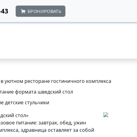
-43
БРОНИРОВАТЬ
 в уютном ресторане гостиничного комплекса
итание формата шведский стол
ие детские стульчики
едский
стол»
зовое питание: завтрак, обед, ужин
мплекса, здравница оставляет за собой