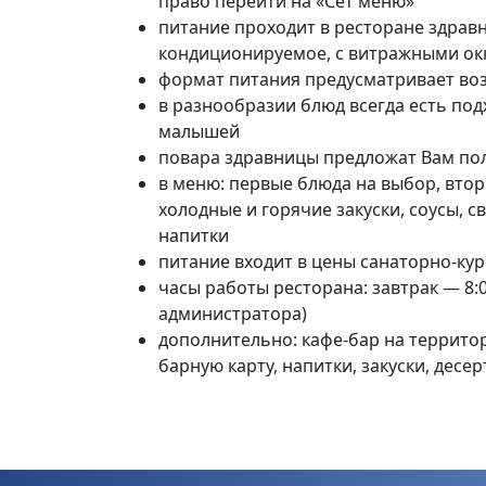
право перейти на «Сет
меню»
питание проходит в ресторане здрав
кондиционируемое, с витражными о
формат питания предусматривает во
в разнообразии блюд всегда есть по
малышей
повара здравницы предложат Вам пол
в меню: первые блюда на
выбор, вто
холодные и горячие закуски, соусы, 
напитки
питание входит в цены санаторно-кур
часы работы ресторана: завтрак —
8:
администратора)
дополнительно: кафе-бар на террито
барную карту, напитки, закуски, десер